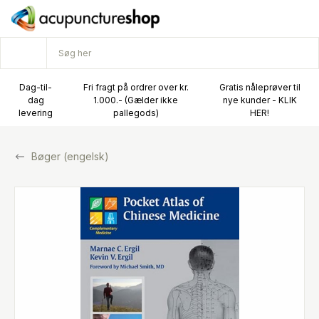
Dag-til-
Fri fragt på ordrer over kr.
Gratis nåleprøver til
dag
1.000.- (Gælder ikke
nye kunder - KLIK
levering
pallegods)
HER!
Bøger (engelsk)