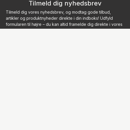
Tilmeld dig nyhedsbrev
Tilmeld dig vores nyhedsbrev, og modtag gode tilbud,
artikler og produktnyheder direkte i din indboks! Udfyld
formularen til højre – du kan altid framelde dig direkte i vores
nyhedsbrev igen.
Kontakt os
Info
info@acupunctureshop.com
Om os
Tel.: 76940877