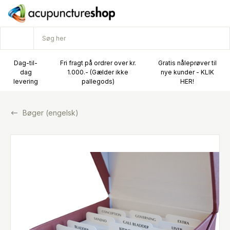
Dag-til-
Fri fragt på ordrer over kr.
Gratis nåleprøver til
dag
1.000.- (Gælder ikke
nye kunder - KLIK
levering
pallegods)
HER!
Bøger (engelsk)